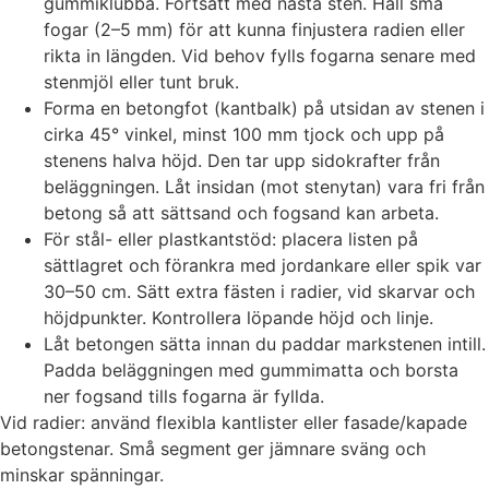
gummiklubba. Fortsätt med nästa sten. Håll små
fogar (2–5 mm) för att kunna finjustera radien eller
rikta in längden. Vid behov fylls fogarna senare med
stenmjöl eller tunt bruk.
Forma en betongfot (kantbalk) på utsidan av stenen i
cirka 45° vinkel, minst 100 mm tjock och upp på
stenens halva höjd. Den tar upp sidokrafter från
beläggningen. Låt insidan (mot stenytan) vara fri från
betong så att sättsand och fogsand kan arbeta.
För stål- eller plastkantstöd: placera listen på
sättlagret och förankra med jordankare eller spik var
30–50 cm. Sätt extra fästen i radier, vid skarvar och
höjdpunkter. Kontrollera löpande höjd och linje.
Låt betongen sätta innan du paddar markstenen intill.
Padda beläggningen med gummimatta och borsta
ner fogsand tills fogarna är fyllda.
Vid radier: använd flexibla kantlister eller fasade/kapade
betongstenar. Små segment ger jämnare sväng och
minskar spänningar.