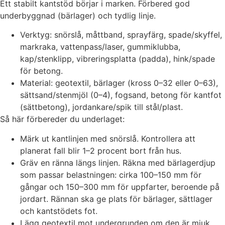
Ett stabilt kantstöd börjar i marken. Förbered god
underbyggnad (bärlager) och tydlig linje.
Verktyg: snörslå, måttband, sprayfärg, spade/skyffel,
markraka, vattenpass/laser, gummiklubba,
kap/stenklipp, vibreringsplatta (padda), hink/spade
för betong.
Material: geotextil, bärlager (kross 0–32 eller 0–63),
sättsand/stenmjöl (0–4), fogsand, betong för kantfot
(sättbetong), jordankare/spik till stål/plast.
Så här förbereder du underlaget:
Märk ut kantlinjen med snörslå. Kontrollera att
planerat fall blir 1–2 procent bort från hus.
Gräv en ränna längs linjen. Räkna med bärlagerdjup
som passar belastningen: cirka 100–150 mm för
gångar och 150–300 mm för uppfarter, beroende på
jordart. Rännan ska ge plats för bärlager, sättlager
och kantstödets fot.
Lägg geotextil mot undergrunden om den är mjuk