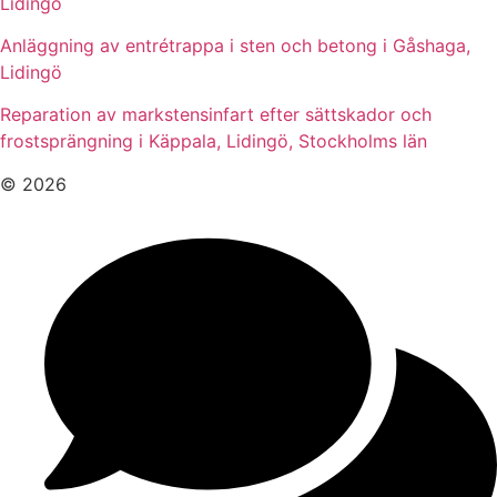
Lidingö
Anläggning av entrétrappa i sten och betong i Gåshaga,
Lidingö
Reparation av markstensinfart efter sättskador och
frostsprängning i Käppala, Lidingö, Stockholms län
© 2026