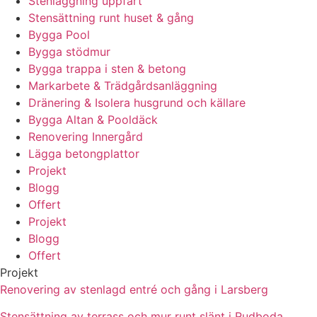
Stenläggning uppfart
Stensättning runt huset & gång
Bygga Pool
Bygga stödmur
Bygga trappa i sten & betong
Markarbete & Trädgårdsanläggning
Dränering & Isolera husgrund och källare
Bygga Altan & Pooldäck
Renovering Innergård
Lägga betongplattor
Projekt
Blogg
Offert
Projekt
Blogg
Offert
Projekt
Renovering av stenlagd entré och gång i Larsberg
Stensättning av terrass och mur runt slänt i Rudboda