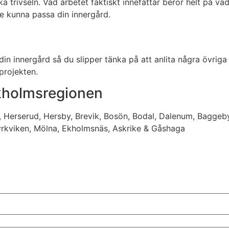
a trivseln. Vad arbetet faktiskt innefattar beror helt på va
le kunna passa din innergård.
n innergård så du slipper tänka på att anlita några övriga f
projekten.
ckholmsregionen
, Herserud, Hersby, Brevik, Bosön, Bodal, Dalenum, Baggeby,
yrkviken, Mölna, Ekholmsnäs, Askrike & Gåshaga