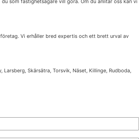
d du som fastighetsägare vill göra. Om du anlitar oss kan vi
öretag. Vi erhåller bred expertis och ett brett urval av
 Larsberg, Skärsätra, Torsvik, Näset, Killinge, Rudboda,