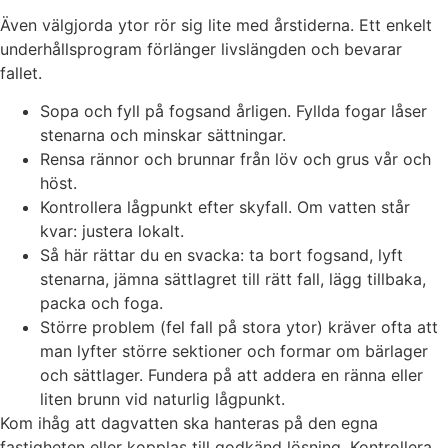
Även välgjorda ytor rör sig lite med årstiderna. Ett enkelt
underhållsprogram förlänger livslängden och bevarar
fallet.
Sopa och fyll på fogsand årligen. Fyllda fogar låser
stenarna och minskar sättningar.
Rensa rännor och brunnar från löv och grus vår och
höst.
Kontrollera lågpunkt efter skyfall. Om vatten står
kvar: justera lokalt.
Så här rättar du en svacka: ta bort fogsand, lyft
stenarna, jämna sättlagret till rätt fall, lägg tillbaka,
packa och foga.
Större problem (fel fall på stora ytor) kräver ofta att
man lyfter större sektioner och formar om bärlager
och sättlager. Fundera på att addera en ränna eller
liten brunn vid naturlig lågpunkt.
Kom ihåg att dagvatten ska hanteras på den egna
fastigheten eller kopplas till godkänd lösning. Kontrollera