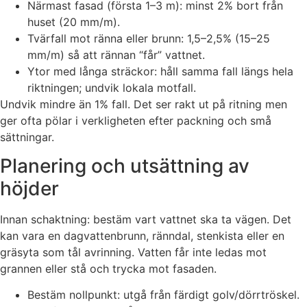
Närmast fasad (första 1–3 m): minst 2% bort från
huset (20 mm/m).
Tvärfall mot ränna eller brunn: 1,5–2,5% (15–25
mm/m) så att rännan “får” vattnet.
Ytor med långa sträckor: håll samma fall längs hela
riktningen; undvik lokala motfall.
Undvik mindre än 1% fall. Det ser rakt ut på ritning men
ger ofta pölar i verkligheten efter packning och små
sättningar.
Planering och utsättning av
höjder
Innan schaktning: bestäm vart vattnet ska ta vägen. Det
kan vara en dagvattenbrunn, ränndal, stenkista eller en
gräsyta som tål avrinning. Vatten får inte ledas mot
grannen eller stå och trycka mot fasaden.
Bestäm nollpunkt: utgå från färdigt golv/dörrtröskel.