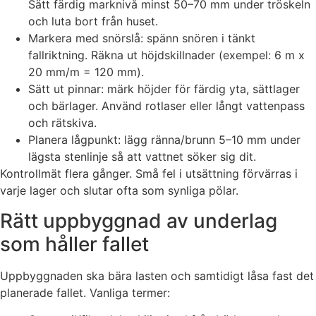
Sätt färdig marknivå minst 50–70 mm under tröskeln
och luta bort från huset.
Markera med snörslå: spänn snören i tänkt
fallriktning. Räkna ut höjdskillnader (exempel: 6 m x
20 mm/m = 120 mm).
Sätt ut pinnar: märk höjder för färdig yta, sättlager
och bärlager. Använd rotlaser eller långt vattenpass
och rätskiva.
Planera lågpunkt: lägg ränna/brunn 5–10 mm under
lägsta stenlinje så att vattnet söker sig dit.
Kontrollmät flera gånger. Små fel i utsättning förvärras i
varje lager och slutar ofta som synliga pölar.
Rätt uppbyggnad av underlag
som håller fallet
Uppbyggnaden ska bära lasten och samtidigt låsa fast det
planerade fallet. Vanliga termer: