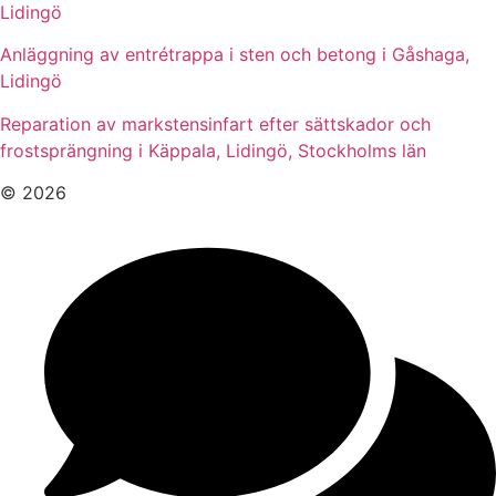
Lidingö
Anläggning av entrétrappa i sten och betong i Gåshaga,
Lidingö
Reparation av markstensinfart efter sättskador och
frostsprängning i Käppala, Lidingö, Stockholms län
© 2026