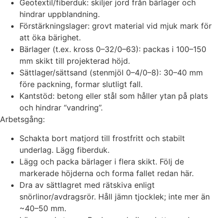
Geotextil/fiberduk: skiljer jord från bärlager och
hindrar uppblandning.
Förstärkningslager: grovt material vid mjuk mark för
att öka bärighet.
Bärlager (t.ex. kross 0–32/0–63): packas i 100–150
mm skikt till projekterad höjd.
Sättlager/sättsand (stenmjöl 0–4/0–8): 30–40 mm
före packning, formar slutligt fall.
Kantstöd: betong eller stål som håller ytan på plats
och hindrar “vandring”.
Arbetsgång:
Schakta bort matjord till frostfritt och stabilt
underlag. Lägg fiberduk.
Lägg och packa bärlager i flera skikt. Följ de
markerade höjderna och forma fallet redan här.
Dra av sättlagret med rätskiva enligt
snörlinor/avdragsrör. Håll jämn tjocklek; inte mer än
~40–50 mm.