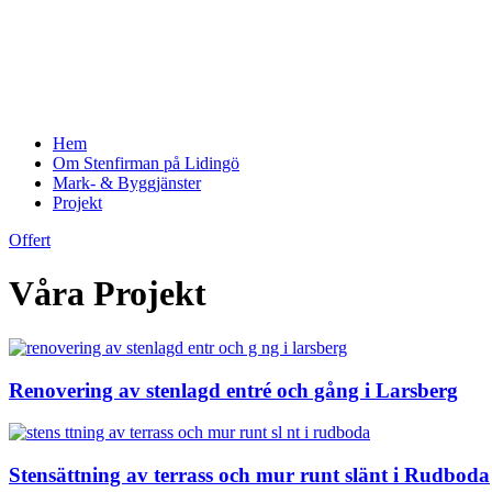
Hem
Om Stenfirman på Lidingö
Mark- & Byggjänster
Projekt
Offert
Våra Projekt
Renovering av stenlagd entré och gång i Larsberg
Stensättning av terrass och mur runt slänt i Rudboda