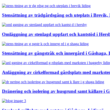
Stensättning av trädgårdsgång och uteplats i Brevik,
Omläggning av stenlagd uppfart och kantstöd i Hers
Stensättning av gångstråk och innergård i Gåshaga, 
Anläggning av cirkelformad gårdsplats med marksten
Dränering och isolering av husgrund samt källare i 