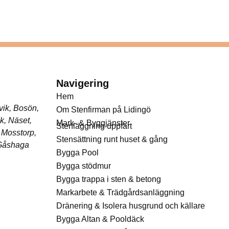
Navigering
Hem
vik, Bosön,
Om Stenfirman på Lidingö
k, Näset,
Mark- & Byggjänster
Stenläggning uppfart
 Mosstorp,
Stensättning runt huset & gång
 Gåshaga
Bygga Pool
Bygga stödmur
Bygga trappa i sten & betong
Markarbete & Trädgårdsanläggning
Dränering & Isolera husgrund och källare
Bygga Altan & Pooldäck