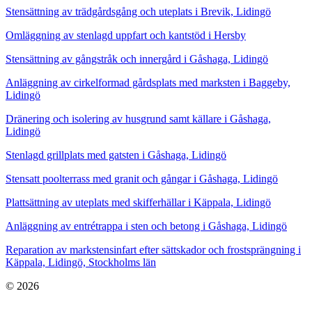
Stensättning av trädgårdsgång och uteplats i Brevik, Lidingö
Omläggning av stenlagd uppfart och kantstöd i Hersby
Stensättning av gångstråk och innergård i Gåshaga, Lidingö
Anläggning av cirkelformad gårdsplats med marksten i Baggeby,
Lidingö
Dränering och isolering av husgrund samt källare i Gåshaga,
Lidingö
Stenlagd grillplats med gatsten i Gåshaga, Lidingö
Stensatt poolterrass med granit och gångar i Gåshaga, Lidingö
Plattsättning av uteplats med skifferhällar i Käppala, Lidingö
Anläggning av entrétrappa i sten och betong i Gåshaga, Lidingö
Reparation av markstensinfart efter sättskador och frostsprängning i
Käppala, Lidingö, Stockholms län
© 2026