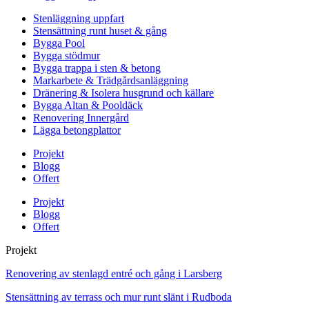
Stenläggning uppfart
Stensättning runt huset & gång
Bygga Pool
Bygga stödmur
Bygga trappa i sten & betong
Markarbete & Trädgårdsanläggning
Dränering & Isolera husgrund och källare
Bygga Altan & Pooldäck
Renovering Innergård
Lägga betongplattor
Projekt
Blogg
Offert
Projekt
Blogg
Offert
Projekt
Renovering av stenlagd entré och gång i Larsberg
Stensättning av terrass och mur runt slänt i Rudboda