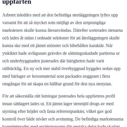
uppfarten
Arbetet inleddes med att den befintliga stenläggningen lyftes upp
varsamt för att så mycket som möjligt av den ursprungliga
markstenen skulle kunna återanvändas. Därefter sorterades stenarna
och lades åt sidan i ordnade sektioner för att återläggningen skulle
kunna ske med ett jämnt mönster och bibehållen karaktär. När
ytskiktet hade avlägsnats grävdes de sättningsskadade partierna ur
och underbyggnaden justerades där bärigheten hade varit
otillräcklig. En ny och mer stabil överbyggnad byggdes sedan upp
med bärlager av krossmaterial som packades noggrant i flera
omgångar för att skapa en hållbar grund för den nya stenytan.
För att säkerställa rätt lutningar justerades hela uppfartens profil
innan sättlagret lades ut. Ett jämnt lager stenmjöl drogs av med
styrning efter höjder och fasta referenspunkter, vilket gav god
kontroll över både nivåer och avrinning. De befintliga markstenarna
kompletterades med ersättningssten där enstaka delar hade skadats