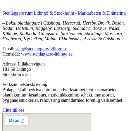
Stenläggare runt Lidingö & Stockholm - Markarbeten & Dränering
– Lokal plattläggare i Gåshaga, Herserud, Hersby, Brevik, Bosön,
Bodal, Dalenum, Baggeby, Larsberg, Skärsätra, Torsvik, Näset,
Killinge, Rudboda, Gångsätra, Storholmen, Sticklinge, Mosstorp,
Högberga, Kyrkviken, Mölna, Ekholmsnäs, Askrike & Gåshaga
Email:
sten@stenlaggare-lidingo.se
Hemsida:
www.stenlaggare-lidingo.se
Adress: Lillåkersvägen
181 59 Lidingö
Stockholms län
Verksamhetsbeskrivning
Bolaget skall bedriva entreprenadverksamhet inom stenarbeten,
plattläggning, fasadputs, markanläggning, schakt, transporter,
byggnadssnickerier, renovering samt därmed förenlig verksamhet.
Hitta till oss