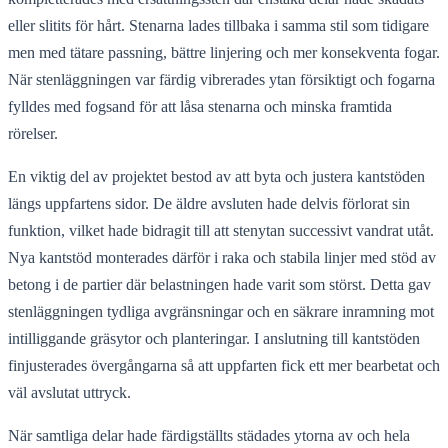
eller slitits för hårt. Stenarna lades tillbaka i samma stil som tidigare
men med tätare passning, bättre linjering och mer konsekventa fogar.
När stenläggningen var färdig vibrerades ytan försiktigt och fogarna
fylldes med fogsand för att låsa stenarna och minska framtida
rörelser.
En viktig del av projektet bestod av att byta och justera kantstöden
längs uppfartens sidor. De äldre avsluten hade delvis förlorat sin
funktion, vilket hade bidragit till att stenytan successivt vandrat utåt.
Nya kantstöd monterades därför i raka och stabila linjer med stöd av
betong i de partier där belastningen hade varit som störst. Detta gav
stenläggningen tydliga avgränsningar och en säkrare inramning mot
intilliggande gräsytor och planteringar. I anslutning till kantstöden
finjusterades övergångarna så att uppfarten fick ett mer bearbetat och
väl avslutat uttryck.
När samtliga delar hade färdigställts städades ytorna av och hela