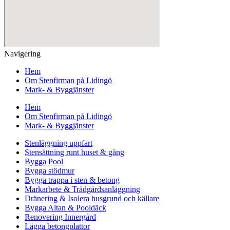
Navigering
Hem
Om Stenfirman på Lidingö
Mark- & Byggjänster
Hem
Om Stenfirman på Lidingö
Mark- & Byggjänster
Stenläggning uppfart
Stensättning runt huset & gång
Bygga Pool
Bygga stödmur
Bygga trappa i sten & betong
Markarbete & Trädgårdsanläggning
Dränering & Isolera husgrund och källare
Bygga Altan & Pooldäck
Renovering Innergård
Lägga betongplattor