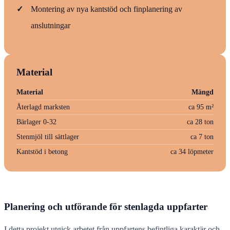
✓
Montering av nya kantstöd och finplanering av
anslutningar
Material
Material
Mängd
Återlagd marksten
ca 95 m²
Bärlager 0-32
ca 28 ton
Stenmjöl till sättlager
ca 7 ton
Kantstöd i betong
ca 34 löpmeter
Planering och utförande för stenlagda uppfarter
I detta projekt utgick arbetet från uppfartens befintliga karaktär och