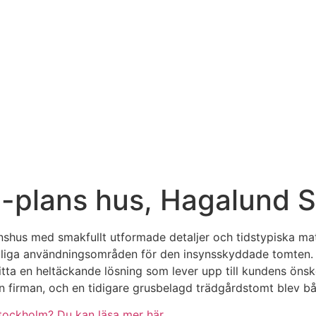
-plans hus, Hagalund S
nshus med smakfullt utformade detaljer och tidstypiska mater
jliga användningsområden för den insynsskyddade tomten. Vi 
tta en heltäckande lösning som lever upp till kundens önsk
n firman, och en tidigare grusbelagd trädgårdstomt blev bå
tockholm? Du kan läsa mer här.