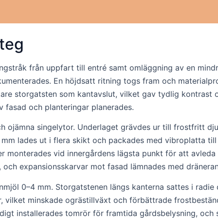
steg
tråk från uppfart till entré samt omläggning av en mindre
kumenterades. En höjdsatt ritning togs fram och materialpro
are storgatsten som kantavslut, vilket gav tydlig kontrast 
av fasad och planteringar planerades.
 ojämna singelytor. Underlaget grävdes ur till frostfritt d
mm lades ut i flera skikt och packades med vibroplatta till 
 monterades vid innergårdens lägsta punkt för att avleda dag
er, och expansionsskarvar mot fasad lämnades med dräneran
tenmjöl 0–4 mm. Storgatstenen längs kanterna sattes i radie
r, vilket minskade ogrästillväxt och förbättrade frostbes
digt installerades tomrör för framtida gårdsbelysning, och 