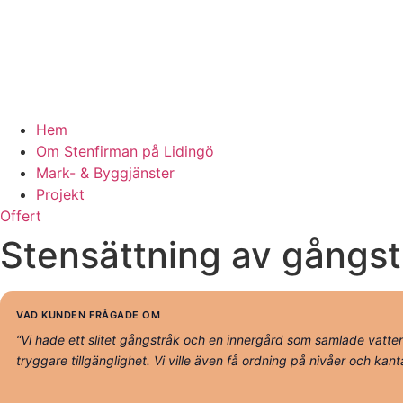
Hem
Om Stenfirman på Lidingö
Mark- & Byggjänster
Projekt
Offert
Stensättning av gångst
VAD KUNDEN FRÅGADE OM
“Vi hade ett slitet gångstråk och en innergård som samlade vatte
tryggare tillgänglighet. Vi ville även få ordning på nivåer och kanta