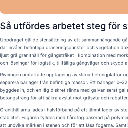
Så utfördes arbetet steg för 
Uppdraget gällde stensättning av ett sammanhängande gångs
där nivåer, befintliga dräneringspunkter och vegetation do
ljust grå granithäll för gångstråket i kombination med mörk
och lösningar för logistik, tillfälliga gångvägar och skydd 
Rivningen omfattade upptagning av slitna betongplattor och
separera bärlager från befintliga massor. Ett bärlager 0–32 
byggdes in, och en låg diskret ränna med galvaniserat galler
betongsträng för att säkra avslut mot gräsyta och rabatt
Granithällarna lades i halvförband på ett jämnt lager av s
stabilitet. Fogarna fylldes med hårdfog baserad på polyme
att undvika märken i stenen och för att låsa fogarna. Samti