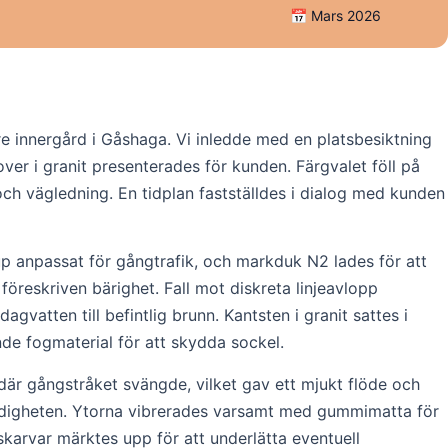
📅 Mars 2026
 innergård i Gåshaga. Vi inledde med en platsbesiktning
ver i granit presenterades för kunden. Färgvalet föll på
och vägledning. En tidplan fastställdes i dialog med kunden
jup anpassat för gångtrafik, och markduk N2 lades för att
föreskriven bärighet. Fall mot diskreta linjeavlopp
vatten till befintlig brunn. Kantsten i granit sattes i
de fogmaterial för att skydda sockel.
 där gångstråket svängde, vilket gav ett mjukt flöde och
tändigheten. Ytorna vibrerades varsamt med gummimatta för
skarvar märktes upp för att underlätta eventuell