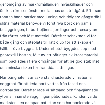
genomgång av markförhållanden, nivåskillnader och
önskat rörelsemönster mellan hus och trädgård. Eftersom
tomten hade partier med lutning och tidigare gångstråk i
slitna material behövde vi först riva bort den gamla
beläggningen, ta bort ojämna jordlager och rensa ytan
från rötter och löst material. Därefter schaktade vi för
både gång och uteplats till rätt djup för att skapa en
hållbar överbyggnad. Underarbetet byggdes upp med
geotextil i botten, följt av ett bärlager av krossmaterial
som packades i flera omgångar för att ge god stabilitet
och minska risken för framtida sättningar.
När bärigheten var säkerställd justerade vi nivåerna
noggrant för att leda bort vatten från fasad och
dörrpartier. Därefter lade vi sättsand och finavjämnade
ytorna innan stenläggningen påbörjades. Kunden valde
marksten i en dämpad naturton som harmonierade väl