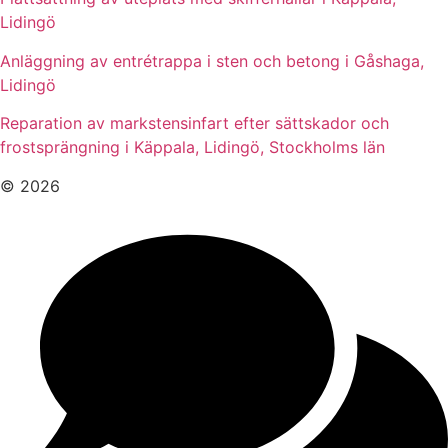
Lidingö
Anläggning av entrétrappa i sten och betong i Gåshaga,
Lidingö
Reparation av markstensinfart efter sättskador och
frostsprängning i Käppala, Lidingö, Stockholms län
© 2026