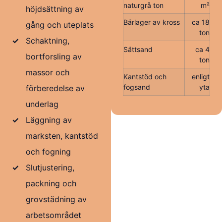
naturgrå ton
m²
höjdsättning av
Bärlager av kross
ca 18
gång och uteplats
ton
✓
Schaktning,
Sättsand
ca 4
bortforsling av
ton
massor och
Kantstöd och
enligt
fogsand
yta
förberedelse av
underlag
✓
Läggning av
marksten, kantstöd
och fogning
✓
Slutjustering,
packning och
grovstädning av
arbetsområdet